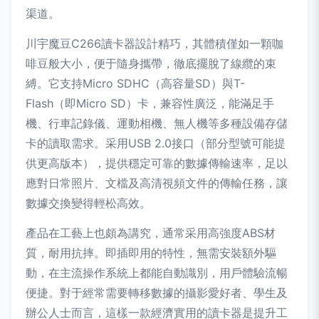
渠道。
川宇魔豆C266讀卡器設計精巧，其體積僅如一顆咖
啡豆般大小，便于隨身攜帶，徹底擺脫了線纜的束
縛。它支持Micro SDHC（高容量SD）與T-
Flash（即Micro SD）卡，兼容性廣泛，能滿足手
機、行車記錄儀、運動相機、無人機等多種設備存儲
卡的讀取需求。采用USB 2.0接口（部分型號可能提
供更高版本），提供穩定可靠的數據傳輸速率，足以
應對日常照片、文檔及高清視頻文件的傳輸任務，讓
數據交換變得輕松高效。
產品在工藝上也頗為講究，通常采用高強度ABS材
質，耐用抗摔。即插即用的特性，無需安裝額外驅
動，在主流操作系統上都能自動識別，用戶體驗流暢
便捷。對于經常需要轉移數據的攝影愛好者、學生及
辦公人士而言，這樣一款經濟實用的讀卡器是提升工