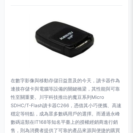
在數字影像與移動存儲日益普及的今天，讀卡器作為
連接存儲卡與電腦等設備的關鍵橋梁，其性能與可靠
性至關重要。川宇科技推出的魔豆系列Micro
SDHC/T-Flash讀卡器C266，憑借其小巧便攜、高速
穩定等特點，成為眾多數碼用戶的選擇。而通過永峰
數碼這類在IT168等知名平臺上的授權經銷商進行銷
售，則為消費者提供了可靠的產品來源與便捷的購買