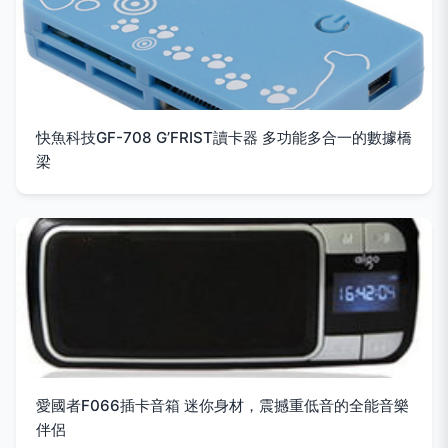
快魚科技GF-708 G’FRIST讀卡器 多功能多合一的數據橋
梁
愛國者F066插卡音箱 迷你身材，震撼重低音的全能音樂
伴侶