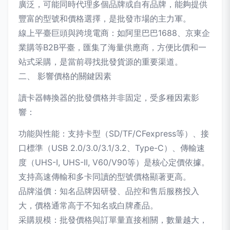
廣泛，可能同時代理多個品牌或自有品牌，能夠提供
豐富的型號和價格選擇，是批發市場的主力軍。
線上平臺巨頭與跨境電商：如阿里巴巴1688、京東企
業購等B2B平臺，匯集了海量供應商，方便比價和一
站式采購，是當前尋找批發貨源的重要渠道。
二、 影響價格的關鍵因素
讀卡器轉換器的批發價格并非固定，受多種因素影
響：
功能與性能：支持卡型（SD/TF/CFexpress等）、接
口標準（USB 2.0/3.0/3.1/3.2、Type-C）、傳輸速
度（UHS-I, UHS-II, V60/V90等）是核心定價依據。
支持高速傳輸和多卡同讀的型號價格顯著更高。
品牌溢價：知名品牌因研發、品控和售后服務投入
大，價格通常高于不知名或白牌產品。
采購規模：批發價格與訂單量直接相關，數量越大，