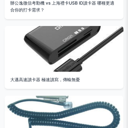
辦公逸微信考勤機 vs 上海禮卡USB ID讀卡器 哪種更適
合你的打卡需求？
大邁高速讀卡器 極速讀寫，傳輸無憂