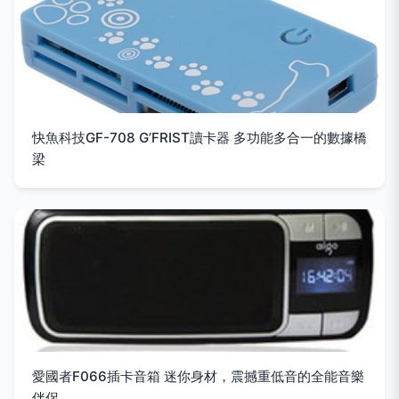
快魚科技GF-708 G’FRIST讀卡器 多功能多合一的數據橋
梁
愛國者F066插卡音箱 迷你身材，震撼重低音的全能音樂
伴侶