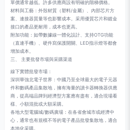
單價通常越低。許多供應商設有明確的階梯價格。
材料與工藝：外殼材質（塑料/金屬）、內部芯片方
案、連接器質量等也影響成本。采用優質芯片和鍍金
接口的產品更耐用，成本也更高。
附加功能：如帶數據線一體化設計、支持OTG功能
（直連手機）、硬件寫保護開關、LED指示燈等都會
增加成本。
三、 主要批發市場與采購渠道
線下實體批發市場：
深圳華強北電子世界：中國乃至全球最大的電子元器
件和數碼產品集散地，擁有海量的讀卡器轉換器供應
商，從高端品牌到經濟型方案應有盡有，適合現場看
樣、小額混批或大額采購。
各地大型電腦城/數碼廣場：在各省會城市或經濟中
心，通常也有規模不等的電子產品批發集散地，適合
本地化采購。