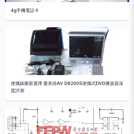
4g手機電話卡
便攜娛樂新選擇 愛美得AV D8200S便攜式DVD播放器深
度評測