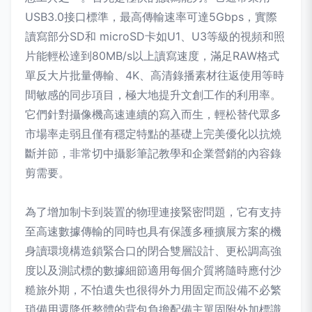
USB3.0接口標準，最高傳輸速率可達5Gbps，實際
讀寫部分SD和 microSD卡如U1、U3等級的視頻和照
片能輕松達到80MB/s以上讀寫速度，滿足RAW格式
單反大片批量傳輸、4K、高清錄播素材往返使用等時
間敏感的同步項目，極大地提升文創工作的利用率。
它們針對攝像機高速連續的寫入而生，輕松替代眾多
市場率走弱且僅有穩定特點的基礎上完美優化以抗燒
斷并節，非常切中攝影筆記教學和企業營銷的內容錄
剪需要。
為了增加制卡到裝置的物理連接緊密問題，它有支持
至高速數據傳輸的同時也具有保護多種擴展方案的機
身讀環境構造鎖緊合口的閉合雙層設計、更松調高強
度以及測試標的數據細節適用每個介質將隨時應付沙
糙旅外期，不怕遺失也很得外力用固定而設備不必繁
瑣備用還降低整體的背包負擔配備主單固附外加標識