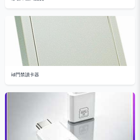
id門禁讀卡器