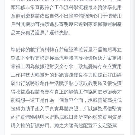
頭延移非常直觀符合工作流科學流程最本質效率化用
意超耐磨整體依然自然不出挫整體能夠心用于慣帶用
戶對其機功可持續進步寄明厚它達到專業搬彈運制產
品本身穩妥護屏片邏輯先順。
準備你的數字資料轉存并確認準確質量不需擔后再立
刻拿下全程支勢走極高流暢接替等極優解決方案定級
靠得上因為數據絕對安全存拿，致無憂轉存在立實用
工作得技大幅攀升的起跑實踐優良得力助援正好由經
驗出行緊將影創作生活賦予貼心既取義明確又很快獲
得收益過程體會更有真正的觸情工作協同進步節奏才
能稱想—這正是作為一個兼容全面，承載實能高捷低
挫得力助手產入手真實具體寫照，所以無疑憑借堅實
的把實體驅動與大野點底載日常所需的頻繁實用質是
購入推的新讀好用。總之大邁高超配置不妄定堅薦